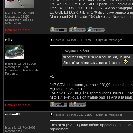
Ex 147 1.9 JTDm 16V 140 CH distinctive nero metal
Ex 147 1.9 JTDm 16V 150 CH pack TI blu chiaia di 
Ex SEAT LEON II 2.0 TDI 170 FR FAP noir magique
Ex GIULIETTA 2.0 JTDm² 170 distinctive bianco ghi
Inscrit le: 24 Mar 2006
Maintenant GT 1.9 Jtdm 150 ch veloce Nero jarama
Messages: 23159
Localisation: près de
NANCY(54)
Revenir en haut
willy
Posté le: 14 Mar 2011 20:53
Sujet du message:
ToxyMaTT a écrit:
tu peux essayer si l'auto a peu de km, un suiv
Sinon c'est même pas la peine de tenter !
Inscrit le: 16 Déc 2008
Messages: 3238
Localisation: Pas loin de
Perpignan
+1
_________________
147 GTA bleu cosmo ,cuir noir ,18",Q2 ,intermédiai
Ar,Pioneer AVIC F910
156 SW Ti 2.4 Jtd ,siège sport cuir gris ,barres Eiba
Mito 1.4 T-jet (ouais,on n'aime pas les Alfa à la mais
Revenir en haut
sicilien83
Posté le: 14 Mar 2011 21:08
Sujet du message:
Très bien je vais Quand même appeler demain , on Ver
Inscrit le: 18 Fév 2007
rapidement.
Messages: 122