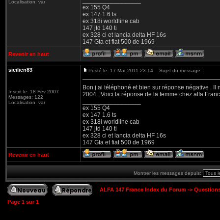
_________________
Localisation: var
ex 155 Q4
ex 147 1.6 ts
ex 318i worldline cab
147 jtd 140 ti
ex 328 ci et lancia delta HF 16s
147 Gta et fiat 500 de 1969
Revenir en haut
sicilien83
Posté le: 17 Mar 2011 23:14
Sujet du message:
Bon j ai téléphoné et bien sur réponse négative . Il 
Inscrit le: 18 Fév 2007
2004 . Voici la réponse de la femme chez alfa Franc
Messages: 122
_________________
Localisation: var
ex 155 Q4
ex 147 1.6 ts
ex 318i worldline cab
147 jtd 140 ti
ex 328 ci et lancia delta HF 16s
147 Gta et fiat 500 de 1969
Revenir en haut
Montrer les messages depuis:
ALFA 147 France Index du Forum
->
Question
Page
1
sur
1