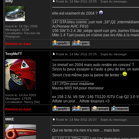
willy
Posté le: 14 Mar 2011 19:55
Sujet du message:
elle est vraiment de 2004 ?
_________________
147 GTA bleu cosmo ,cuir noir ,18",Q2 ,intermédiai
Ar,Pioneer AVIC F910
Inscrit le: 16 Déc 2008
Messages: 3238
156 SW Ti 2.4 Jtd ,siège sport cuir gris ,barres Eiba
Localisation: Pas loin de
Mito 1.4 T-jet (ouais,on n'aime pas les Alfa à la mais
Perpignan
Revenir en haut
ToxyMaTT
Posté le: 14 Mar 2011 20:25
Sujet du message:
1e immat' en 2004 mais auto restée en conces' ?
Sinon tu peux essayer si l'auto a peu de km, un s
Sinon c'est même pas la peine de tenter !
_________________
147 JTDm pour madame
Mazda MX5 NA pour monsieur
Inscrit le: 14 Avr 2005
ex 156 2.5L V6 SW / 146 TS120 /GTV Cup Q2 3.0 V6
Messages: 17928
Alfiste un jour ... Alfiste toujours <3
Localisation: Nancy (54)
Revenir en haut
MIKE
Posté le: 14 Mar 2011 20:27
Sujet du message:
Qui ne tente n'a rien n'a rien ... mais bon
_________________