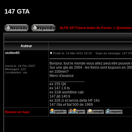
147 GTA
ALFA 147 France Index du Forum
->
Question
Auteur
sicilien83
Posté le: 14 Mar 2011 19:16
Sujet du message: 147 G
Bonjour, tout le monde vous allez peut etre pouvoir 
Inscrit le: 18 Fév 2007
Sur une gta de 2004 . les freins sont toujours en 
Messages: 122
en 330mm?
Localisation: var
Merci d'avance
_________________
ex 155 Q4
ex 147 1.6 ts
ex 318i worldline cab
147 jtd 140 ti
ex 328 ci et lancia delta HF 16s
147 Gta et fiat 500 de 1969
Revenir en haut