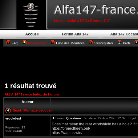
Le site dédié à l'Alfa Romeo 147
Accueil
Forum Alfa 147
Alfa 147 Occas
FAQ
Rechercher
Liste des Membres
S'enregistrer
Profil
1 résultat trouvé
ALFA 147 France Index du Forum
Auteur
Sujet:
Montage becquet
vrockdest
Forum:
Questions
Posté le: 22 Aoû 2023 12:37 Sujet:
Does that mean the rear windshield has a hole? if it i
Réponses:
29
https://projectfreetv.onl/
Vus:
30448
https://waplus.win/