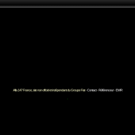
Alfa 147 France, site non offciel et indépendant du Groupe Fiat -
Contact
-
Référenceur
-
EWR
ok