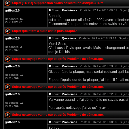
Sujet:
[TUTO] suppression swirls collecteur plastique JTDm
griffon2.6
Forum:
Problèmes
Posté le: 17 Avr 2018 00:01 Sujet:
Bonsoir,
Réponses:
53
est ce que sur une alfa 147 de 2004 avec collecteur 
Vus:
132122
Et comment faire pour les enlever ces swirls ou vérifi
Sujet:
quel filtre à huile est le plus adapté?
griffon2.6
Forum:
Questions
Posté le: 16 Avr 2018 23:14 Sujet:
q
Merci Grise,
Réponses:
3
C'est aussi l'avis que j'avais. Mais le changement o
Vus:
3767
que je l'ai, histoi ...
Sujet:
nettoyage vanne egr et après Problème de démarrage.
griffon2.6
Forum:
Problèmes
Posté le: 16 Avr 2018 23:00 Sujet:
Ok pour faire la plaque, mais certains disent qu'il fa
Réponses:
13
Vus:
9756
Et pour l'épaisseur de la plaque, j'ai lu qu'il fallai
Sujet:
nettoyage vanne egr et après Problème de démarrage.
griffon2.6
Forum:
Problèmes
Posté le: 16 Avr 2018 22:08 Sujet:
Ma vanne quand je l'ai démonté je ne savais pas si e
Réponses:
13
Vus:
9756
Puis après nettoyage j'ai vu qu'il y av ...
Sujet:
nettoyage vanne egr et après Problème de démarrage.
griffon2.6
Forum:
Problèmes
Posté le: 16 Avr 2018 08:30 Sujet:
Bonjour,