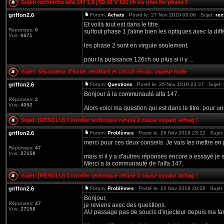
Sujet:
recherche alfa 147 1,9 jTD 16 V 126 ch ou plus fin phase 1
griffon2.6
Forum:
Achats
Posté le: 27 Nov 2019 00:06 Sujet:
rec
Et voilà tout est dans le titre.
Réponses:
0
surtout phase 1 j'aime bien les optiques avec la diff
Vus:
6671
les phase 2 sont en virgule seulement.
pour la puissance 126ch ou plus si il y ...
Sujet:
séparateur d'huile, reniflard et circuit récup. vapeur huile
griffon2.6
Forum:
Questions
Posté le: 26 Nov 2019 23:37 Sujet:
Bonjour à la communauté alfa 147.
Réponses:
2
Vus:
4052
Alors voici ma question qui est dans le titre. pour 
Sujet:
[RESOLU] Contrôle technique refusé à cause voyant airbag !
griffon2.6
Forum:
Problèmes
Posté le: 26 Nov 2019 23:22 Sujet
merci pour ces deux conseils. Je vais les mettre en
Réponses:
47
Vus:
27158
mais si il y a d'autres réponses encore a essayé je s
Merci a la communauté de l'alfa 147.
Sujet:
[RESOLU] Contrôle technique refusé à cause voyant airbag !
griffon2.6
Forum:
Problèmes
Posté le: 22 Nov 2019 20:26 Sujet
Bonjour,
Réponses:
47
je reviens avec des questions.
Vus:
27158
AU passage pas de soucis d'injecteur depuis ma fam