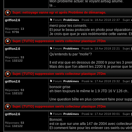
Mon problème actuel: le voyant airbag allumé.
la ...
Sujet:
nettoyage vanne egr et après Problème de démarrage.
griffon2.6
Forum:
Problèmes
Posté le: 18 Avr 2018 22:37 Sujet:
merci pour les conseils.
Réponses:
13
Et pour le beau protocole en photo pour réparation
Vus:
9756
Je crois que que je vais redémontée cette vanne. Et 
Sujet:
[TUTO] suppression swirls collecteur plastique JTDm
griffon2.6
Forum:
Problèmes
Posté le: 18 Avr 2018 22:21 Sujet:
Qu'entends tu par "molle"?
Réponses:
53
Vus:
132122
Il est vrai que en dessous de 2000 tr pour les 3 pre
Mais dés que l'on atteint les 2200 tr, je pense que le 
Sujet:
[TUTO] suppression swirls collecteur plastique JTDm
griffon2.6
Forum:
Problèmes
Posté le: 17 Avr 2018 23:32 Sujet:
bonsoir grise
Réponses:
53
eh bien toujours le même le 1.9 JTD 16 V 126 ch..
Vus:
132122
Une question bête en plus comment faire pour sup
Sujet:
[TUTO] suppression swirls collecteur plastique JTDm
griffon2.6
Forum:
Problèmes
Posté le: 17 Avr 2018 00:01 Sujet:
Bonsoir,
Réponses:
53
est ce que sur une alfa 147 de 2004 avec collecteur 
Vus:
132122
Et comment faire pour les enlever ces swirls ou vérifi