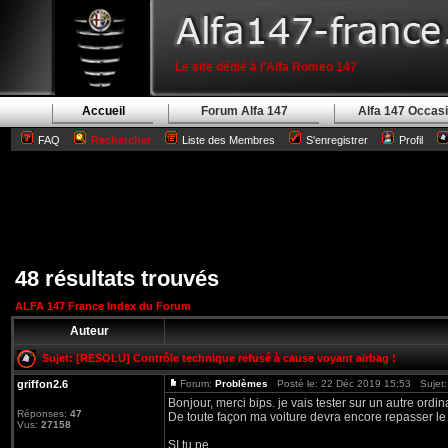
Le site dédié à l'Alfa Romeo 147
Accueil
Forum Alfa 147
Alfa 147 Occas
FAQ
Rechercher
Liste des Membres
S'enregistrer
Profil
48 résultats trouvés
ALFA 147 France Index du Forum
Auteur
Sujet:
[RESOLU] Contrôle technique refusé à cause voyant airbag !
griffon2.6
Forum:
Problèmes
Posté le: 22 Déc 2019 15:53 Sujet
Bonjour, merci bips. je vais tester sur un autre ordin
Réponses:
47
De toute façon ma voiture devra encore repasser le co
Vus:
27158
SI tu pe ...