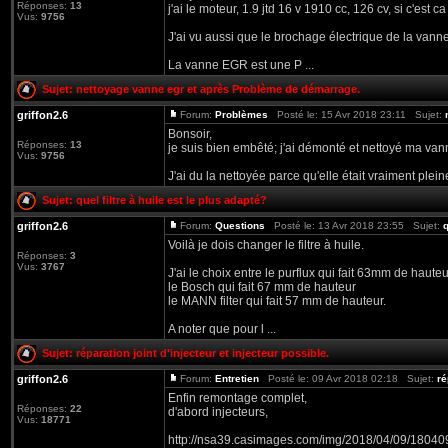
Réponses:
13
j'ai le moteur, 1.9 jtd 16 v 1910 cc, 126 cv, si c'est
Vus:
9756
J'ai vu aussi que le brochage électrique de la vanne
La vanne EGR est une P ...
Sujet:
nettoyage vanne egr et après Problème de démarrage.
griffon2.6
Forum:
Problèmes
Posté le: 15 Avr 2018 23:11 Sujet:
Bonsoir,
Réponses:
13
je suis bien embêté; j'ai démonté et nettoyé ma van
Vus:
9756
J'ai du la nettoyée parce qu'elle était vraiment pleine
Sujet:
quel filtre à huile est le plus adapté?
griffon2.6
Forum:
Questions
Posté le: 13 Avr 2018 23:55 Sujet:
q
Voilà je dois changer le filtre à huile.
Réponses:
3
Vus:
3767
J'ai le choix entre le purflux qui fait 63mm de hauteu
le Bosch qui fait 67 mm de hauteur
le MANN filter qui fait 57 mm de hauteur.
A noter que pour l ...
Sujet:
réparation joint d'injecteur et injecteur possible.
griffon2.6
Forum:
Entretien
Posté le: 09 Avr 2018 02:18 Sujet:
ré
Enfin remontage complet,
Réponses:
22
d'abord injecteurs,
Vus:
18771
http://nsa39.casimages.com/img/2018/04/09/1804