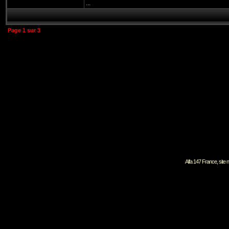
...
Page
1
sur
3
Alfa 147 France, site 