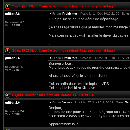
Sujet:
[RESOLU] Contrôle technique refusé à cause voyant airbag !
griffon2.6
Forum:
Problèmes
Posté le: 14 Déc 2019 21:05 Sujet
OK bips, merci pour ce début de dépannage.
Réponses:
47
Vus:
27158
( Au passage faudra que je réédites mon message pou
Mais comment peux-t il installer le driver du câble?
...
Sujet:
[RESOLU] Contrôle technique refusé à cause voyant airbag !
griffon2.6
Forum:
Problèmes
Posté le: 14 Déc 2019 16:31 Sujet
Bonjour a tous,
Réponses:
47
Merci bips et aux autres de prendre connaissance 
Vus:
27158
ALors j'ai essayé et je comprends rien.
J'ai un ordinateur avec le logiciel MES
J'ai le cable bel bleu KKL ave ...
Sujet:
Recherche une jante alfa Romeo 147 1.9 jtd 115
griffon2.6
Forum:
Ventes
Posté le: 27 Nov 2019 20:39 Sujet:
Rec
Bonjour,
Réponses:
24
je cherche une jante alu 16 pouces, pour alfa 147 p
Vus:
49366
pour pneu 205/55 R16 94V pour y remettre mes pne
Apparemment la ja ...