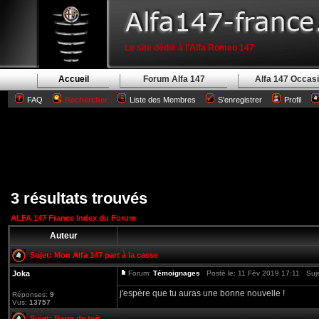
Le site dédié à l'Alfa Romeo 147
Accueil
Forum Alfa 147
Alfa 147 Occas
FAQ
Rechercher
Liste des Membres
S'enregistrer
Profil
3 résultats trouvés
ALFA 147 France Index du Forum
Auteur
Sujet:
Mon Alfa 147 part à la casse
Joka
Forum:
Témoignages
Posté le: 11 Fév 2019 17:11 Suj
j'espère que tu auras une bonne nouvelle !
Réponses:
9
Vus:
13757
Sujet:
Barre de toit