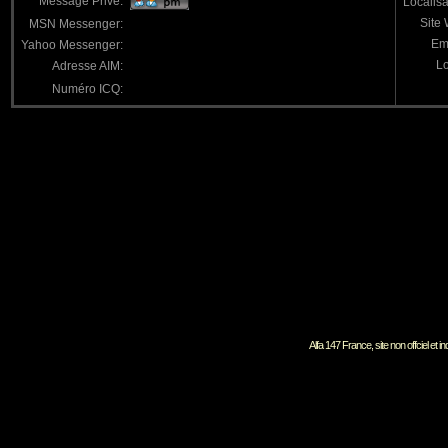
Message Privé:
Localisa
Site
MSN Messenger:
Em
Yahoo Messenger:
Lo
Adresse AIM:
Numéro ICQ:
Alfa 147 France, site non offciel et