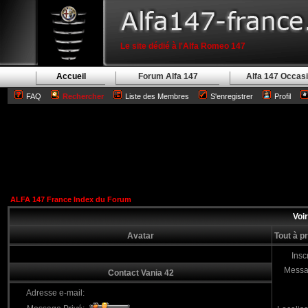
Le site dédié à l'Alfa Romeo 147
Accueil
Forum Alfa 147
Alfa 147 Occas
FAQ
Rechercher
Liste des Membres
S'enregistrer
Profil
ALFA 147 France Index du Forum
Voir
Avatar
Tout à p
Inscr
Messa
Contact Vania 42
Adresse e-mail: