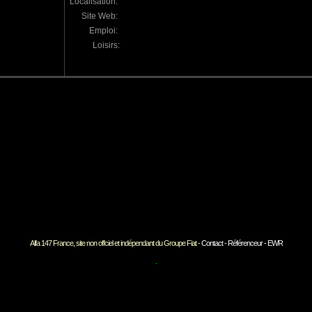
Localisation:
Site Web:
Emploi:
Loisirs:
Alfa 147 France, site non offciel et indépendant du Groupe Fiat -
Contact
-
Référenceur
-
EWR
ok