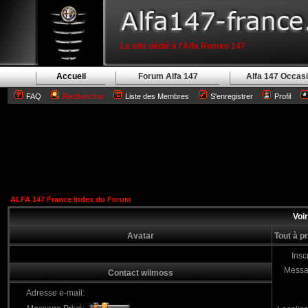
Le site dédié à l'Alfa Romeo 147
Accueil
Forum Alfa 147
Alfa 147 Occas
FAQ
Rechercher
Liste des Membres
S'enregistrer
Profil
ALFA 147 France Index du Forum
Voir
Avatar
Tout à p
Inscr
Messa
Contact wilmoss
Adresse e-mail: