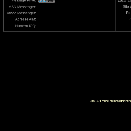
Message Privé:
Localisa
Site
MSN Messenger:
Em
Yahoo Messenger:
Lo
Adresse AIM:
Numéro ICQ:
Alfa 147 France, site non offciel et