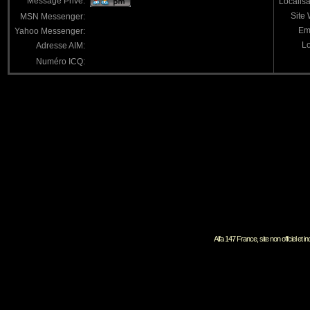
Message Privé:
Localisa
Site
MSN Messenger:
Em
Yahoo Messenger:
Lo
Adresse AIM:
Numéro ICQ:
Alfa 147 France, site non offciel et