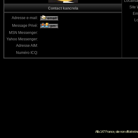
Localisa
Site
Contact kancrela
Em
Adresse e-mail:
Lo
Message Privé:
MSN Messenger:
Yahoo Messenger:
Adresse AIM:
Numéro ICQ:
Alfa 147 France, site non offciel et