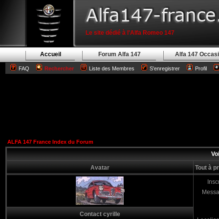
Le site dédié à l'Alfa Romeo 147
Accueil
Forum Alfa 147
Alfa 147 Occas
FAQ
Rechercher
Liste des Membres
S'enregistrer
Profil
ALFA 147 France Index du Forum
Voi
Avatar
Tout à p
Inscr
Messa
Contact cyrille