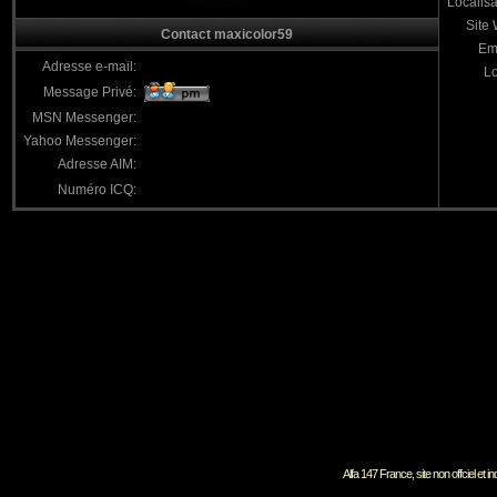
Localisa
Site
Contact maxicolor59
Em
Adresse e-mail:
Lo
Message Privé:
MSN Messenger:
Yahoo Messenger:
Adresse AIM:
Numéro ICQ:
Alfa 147 France, site non offciel et