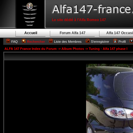
Le site dédié à l'Alfa Romeo 147
Accueil
Forum Alfa 147
Alfa 147 Occas
FAQ
Rechercher
Liste des Membres
S'enregistrer
Profil
ALFA 147 France Index du Forum
->
Album Photos
->
Tuning - Alfa 147 phase I