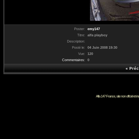
Poster:
emy147
Titre:
alfa playboy
Description:
Posté le:
04 Juin 2008 19:30
Vue:
120
Commentaires:
0
«
Préc
Alfa 147 France, site non offciel et