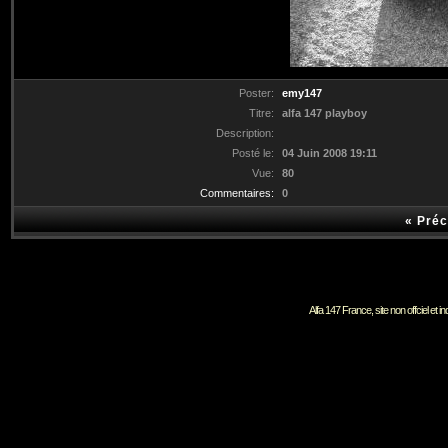
Poster:
emy147
Titre:
alfa 147 playboy
Description:
Posté le:
04 Juin 2008 19:11
Vue:
80
Commentaires:
0
«
Préc
Alfa 147 France, site non offciel et